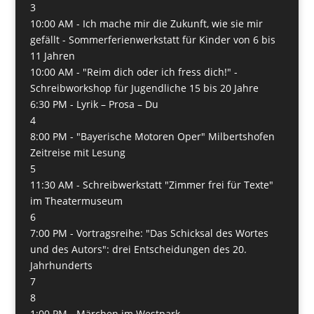
3
10:00 AM -
Ich mache mir die Zukunft, wie sie mir
gefällt - Sommerferienwerkstatt für Kinder von 6 bis
11 Jahren
10:00 AM -
"Reim dich oder ich fress dich!" -
Schreibworkshop für Jugendliche 15 bis 20 Jahre
6:30 PM -
Lyrik – Prosa – Du
4
8:00 PM -
"Bayerische Motoren Oper" Milbertshofen
Zeitreise mit Lesung
5
11:30 AM -
Schreibwerkstatt "Zimmer frei für Texte"
im Theatermuseum
6
7:00 PM -
Vortragsreihe: "Das Schicksal des Wortes
und des Autors": drei Entscheidungen des 20.
Jahrhunderts
7
8
1:00 PM -
Märchen im Westpark