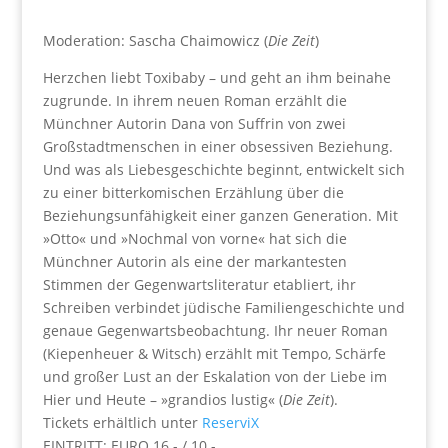
Moderation: Sascha Chaimowicz (
Die Zeit
)
Herzchen liebt Toxibaby – und geht an ihm beinahe
zugrunde. In ihrem neuen Roman erzählt die
Münchner Autorin Dana von Suffrin von zwei
Großstadtmenschen in einer obsessiven Beziehung.
Und was als Liebesgeschichte beginnt, entwickelt sich
zu einer bitterkomischen Erzählung über die
Beziehungsunfähigkeit einer ganzen Generation. Mit
»Otto« und »Nochmal von vorne« hat sich die
Münchner Autorin als eine der markantesten
Stimmen der Gegenwartsliteratur etabliert, ihr
Schreiben verbindet jüdische Familiengeschichte und
genaue Gegenwartsbeobachtung. Ihr neuer Roman
(Kiepenheuer & Witsch) erzählt mit Tempo, Schärfe
und großer Lust an der Eskalation von der Liebe im
Hier und Heute – »grandios lustig« (
Die Zeit
).
Tickets erhältlich unter
ReserviX
EINTRITT: EURO 16.- / 10.-