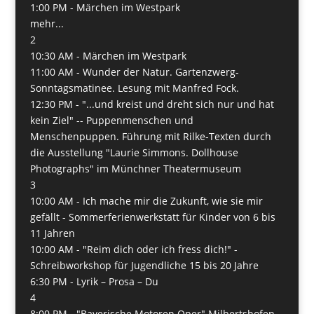
1:00 PM -
Märchen im Westpark
mehr...
2
10:30 AM -
Märchen im Westpark
11:00 AM -
Wunder der Natur. Gartenzwerg-
Sonntagsmatinee. Lesung mit Manfred Fock.
12:30 PM -
"...und kreist und dreht sich nur und hat
kein Ziel" -- Puppenmenschen und
Menschenpuppen. Führung mit Rilke-Texten durch
die Ausstellung "Laurie Simmons. Dollhouse
Photographs" im Münchner Theatermuseum
3
10:00 AM -
Ich mache mir die Zukunft, wie sie mir
gefällt - Sommerferienwerkstatt für Kinder von 6 bis
11 Jahren
10:00 AM -
"Reim dich oder ich fress dich!" -
Schreibworkshop für Jugendliche 15 bis 20 Jahre
6:30 PM -
Lyrik – Prosa – Du
4
8:00 PM -
"Bayerische Motoren Oper" Milbertshofen