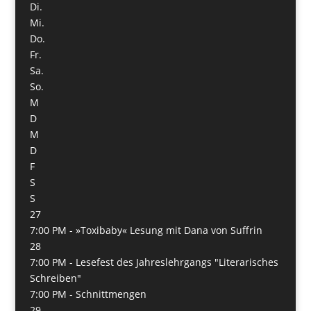
Di.
Mi.
Do.
Fr.
Sa.
So.
M
D
M
D
F
S
S
27
7:00 PM -
»Toxibaby« Lesung mit Dana von Suffrin
28
7:00 PM -
Lesefest des Jahreslehrgangs "Literarisches
Schreiben"
7:00 PM -
Schnittmengen
29