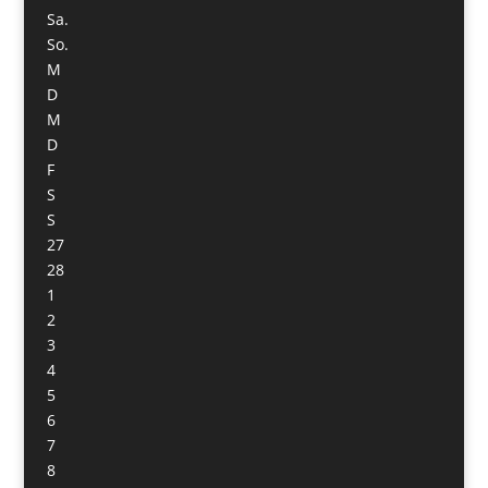
Sa.
So.
M
D
M
D
F
S
S
27
28
1
2
3
4
5
6
7
8