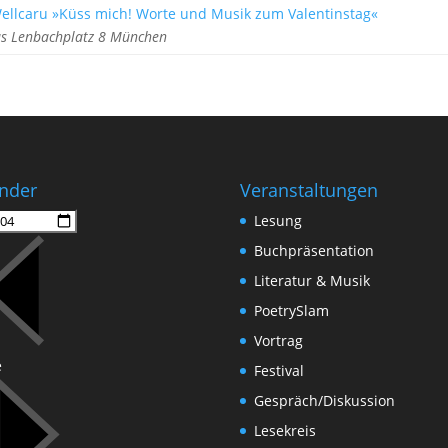
Wellcaru »Küss mich! Worte und Musik zum Valentinstag«
s Lenbachplatz 8 München
nder
Veranstaltungen
Lesung
Buchpräsentation
Literatur & Musik
PoetrySlam
Vortrag
e
Festival
Gespräch/Diskussion
Lesekreis