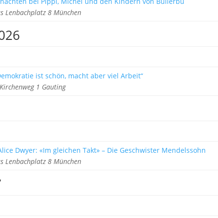
nachten bei Pippi, Michel und den Kindern von Bullerbü
s Lenbachplatz 8 München
2026
emokratie ist schön, macht aber viel Arbeit“
Kirchenweg 1 Gauting
lice Dwyer: «Im gleichen Takt» – Die Geschwister Mendelssohn
s Lenbachplatz 8 München
7