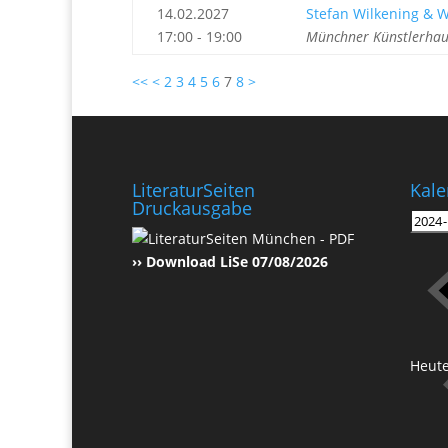
14.02.2027
Stefan Wilkening & 
17:00 - 19:00
Münchner Künstlerhau
<<
<
2
3
4
5
6
7
8
>
LiteraturSeiten
Kale
Druckausgabe
›› Download LiSe 07/08/2026
Heut