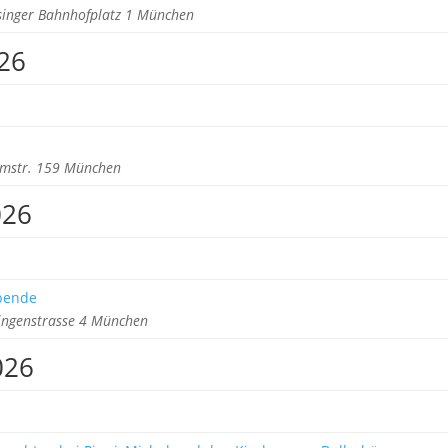
singer Bahnhofplatz 1 München
26
rmstr. 159 München
026
ebende
ringenstrasse 4 München
026