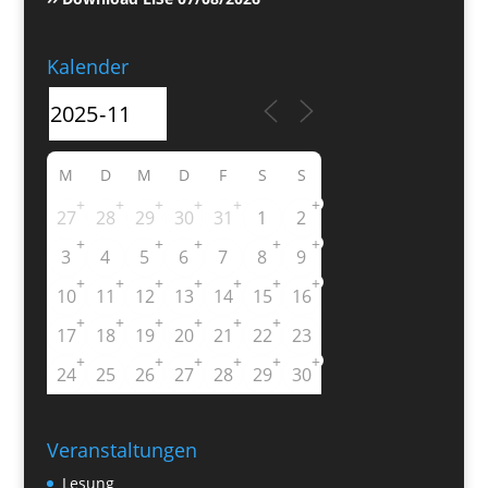
Kalender
M
D
M
D
F
S
S
+
+
+
+
+
+
27
28
29
30
31
1
2
+
+
+
+
+
3
4
5
6
7
8
9
+
+
+
+
+
+
+
10
11
12
13
14
15
16
+
+
+
+
+
+
17
18
19
20
21
22
23
+
+
+
+
+
+
24
25
26
27
28
29
30
Veranstaltungen
Lesung