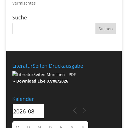
Vermischtes
Suche
LiteraturSeiten Druckausgabe
›› Download LiSe 07/08/2026
Kalender
M
D
M
D
F
S
S