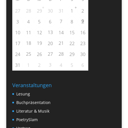
+
+
27
28
29
30
31
1
2
9
7
3
4
5
6
8
13
10
11
12
14
15
16
18
19
21
17
20
22
23
25
27
28
24
26
29
30
3
31
1
2
4
5
6
Veranstaltungen
Lesung
Buchpräsentation
Literatur & Musik
PoetrySlam