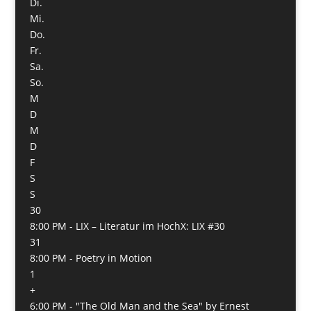
Di.
Mi.
Do.
Fr.
Sa.
So.
M
D
M
D
F
S
S
30
8:00 PM -
LIX – Literatur im HochX: LIX #30
31
8:00 PM -
Poetry in Motion
1
+
6:00 PM -
"The Old Man and the Sea" by Ernest