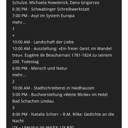
Schulze, Michaela Nowotnick, Dana Grigorcea
6:30 PM -
Schwabinger Schreibwerkstatt
7:00 PM -
Asyl im System Europa
mehr...
1
+
10:00 AM -
Landschaft der Liebe
10:00 AM -
Ausstellung: »Ein freier Geist, im Wandel
treu«. Eugène de Beauharnais 1781-1824 zu seinem
200. Todestag
6:00 PM -
Mensch und Natur
mehr...
2
10:00 AM -
Stadtschreiberei in Haidhausen
5:00 PM -
Buchvorstellung »Weite Blicke« im Hotel
Bad Schachen Lindau
3
8:00 PM -
Natalie Schorr – R.M. Rilke: Gedichte an die
Nacht
LIX – Literatur im HochX: LIX #30