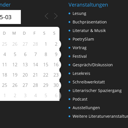
nder
Veranstaltungen
Lesung
Buchpräsentation
Literatur & Musik
D
M
D
F
S
S
PoetrySlam
25
26
27
28
1
2
Vortrag
4
5
6
7
8
9
Festival
11
12
13
14
15
16
Gespräch/Diskussion
Lesekreis
18
19
20
21
22
23
Schreibwerkstatt
25
26
27
28
29
30
Literarischer Spaziergang
1
2
3
4
5
6
Podcast
Ausstellungen
Weitere Literaturveranstalt