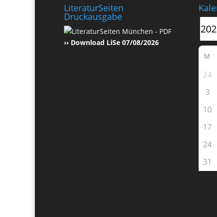
LiteraturSeiten
Kale
Druckausgabe
›› Download LiSe 07/08/2026
M
24
3
10
17
24
31