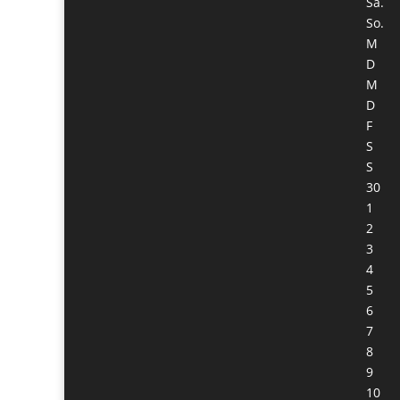
Sa.
So.
M
D
M
D
F
S
S
30
1
2
3
4
5
6
7
8
9
10