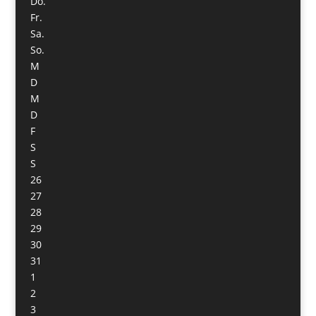
Do.
Fr.
Sa.
So.
M
D
M
D
F
S
S
26
27
28
29
30
31
1
2
3