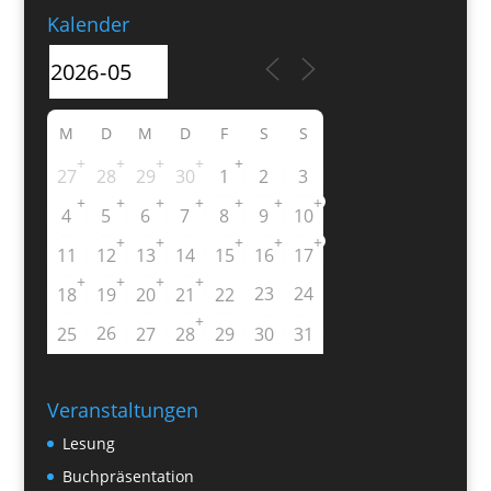
Kalender
M
D
M
D
F
S
S
+
+
+
+
+
27
28
29
30
1
2
3
+
+
+
+
+
+
+
4
5
6
7
8
9
10
+
+
+
+
+
11
12
13
14
15
16
17
+
+
+
+
23
24
18
19
20
21
22
+
26
25
27
28
29
30
31
Veranstaltungen
Lesung
Buchpräsentation