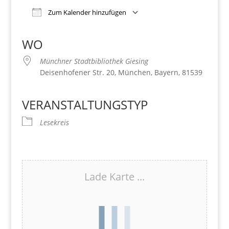
Zum Kalender hinzufügen
Download ICS
Google Kalender
iCalendar
Office 365
Outlook Live
WO
Münchner Stadtbibliothek Giesing
Deisenhofener Str. 20, München, Bayern, 81539
VERANSTALTUNGSTYP
Lesekreis
Lade Karte ...