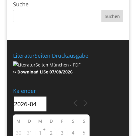
Suche
LiteraturSeiten Druckausgabe
›› Download LiSe 07/08/2026
Kalender
M
D
M
D
F
S
S
+
4
5
30
31
1
2
3