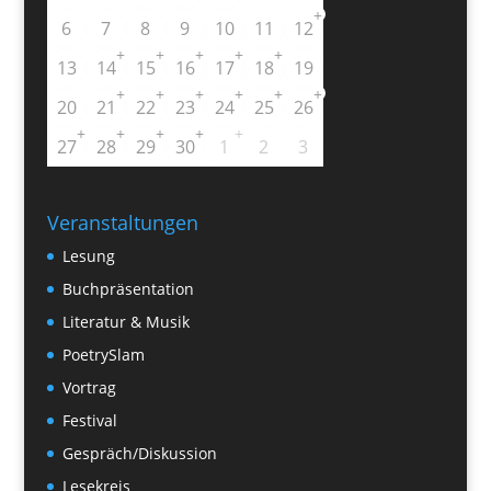
+
6
7
8
9
10
11
12
+
+
+
+
+
13
14
15
16
17
18
19
+
+
+
+
+
+
20
21
22
23
24
25
26
+
+
+
+
+
27
28
29
30
1
2
3
Veranstaltungen
Lesung
Buchpräsentation
Literatur & Musik
PoetrySlam
Vortrag
Festival
Gespräch/Diskussion
Lesekreis