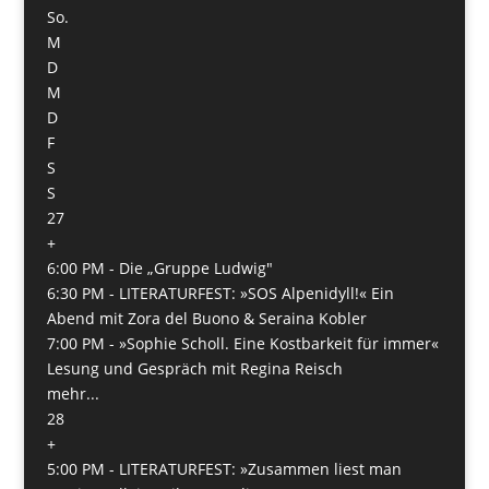
So.
M
D
M
D
F
S
S
27
+
6:00 PM -
Die „Gruppe Ludwig"
6:30 PM -
LITERATURFEST: »SOS Alpenidyll!« Ein
Abend mit Zora del Buono & Seraina Kobler
7:00 PM -
»Sophie Scholl. Eine Kostbarkeit für immer«
Lesung und Gespräch mit Regina Reisch
mehr...
28
+
5:00 PM -
LITERATURFEST: »Zusammen liest man