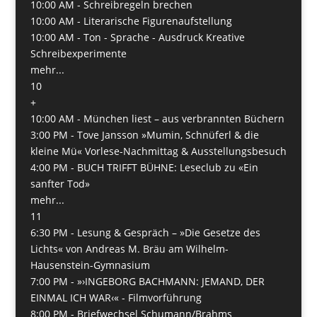
10:00 AM -
Schreibregeln brechen
10:00 AM -
Literarische Figurenaufstellung
10:00 AM -
Ton - Sprache - Ausdruck Kreative
Schreibexperimente
mehr...
10
+
10:00 AM -
München liest – aus verbrannten Büchern
3:00 PM -
Tove Jansson »Mumin, Schnüferl & die
kleine Mü« Vorlese-Nachmittag & Ausstellungsbesuch
4:00 PM -
BUCH TRIFFT BÜHNE: Leseclub zu «Ein
sanfter Tod»
mehr...
11
6:30 PM -
Lesung & Gespräch – »Die Gesetze des
Lichts« von Andreas M. Bräu am Wilhelm-
Hausenstein-Gymnasium
7:00 PM -
»›INGEBORG BACHMANN: JEMAND, DER
EINMAL ICH WAR‹« - Filmvorführung
8:00 PM -
Briefwechsel Schumann/Brahms