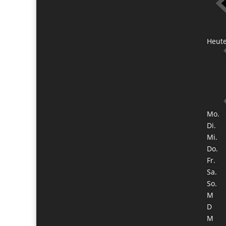
Heut
Mo.
Di.
Mi.
Do.
Fr.
Sa.
So.
M
D
M