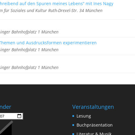
hreibend auf den Spuren meines Lebens“ mit Ines Nagy
m für Soziales und Kultur Ruth-Drexel-Str. 34 München
singer Bahnhofplatz 1 München
, Themen und Ausdrucksformen experimentieren
singer Bahnhofplatz 1 München
singer Bahnhofplatz 1 München
nder
Veranstaltungen
Lesung
Buchpräsentation
Literatur & Musik