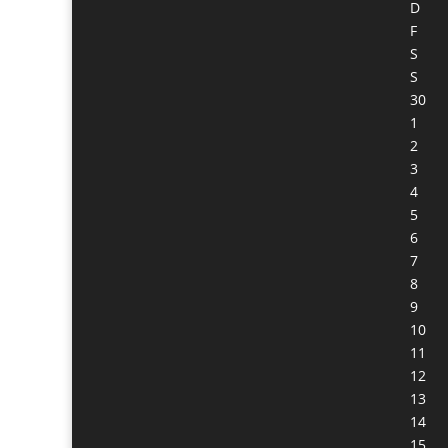
D
F
S
S
30
1
2
3
4
5
6
7
8
9
10
11
12
13
14
15