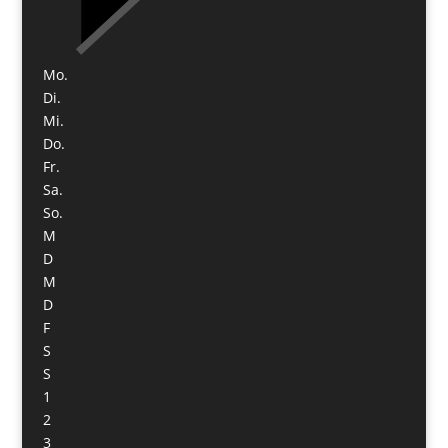
Mo.
Di.
Mi.
Do.
Fr.
Sa.
So.
M
D
M
D
F
S
S
1
2
3