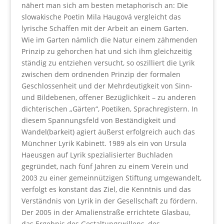
nähert man sich am besten metaphorisch an: Die
slowakische Poetin Mila Haugová vergleicht das
lyrische Schaffen mit der Arbeit an einem Garten.
Wie im Garten nämlich die Natur einem zähmenden
Prinzip zu gehorchen hat und sich ihm gleichzeitig
ständig zu entziehen versucht, so oszilliert die Lyrik
zwischen dem ordnenden Prinzip der formalen
Geschlossenheit und der Mehrdeutigkeit von Sinn-
und Bildebenen, offener Bezüglichkeit – zu anderen
dichterischen „Gärten“, Poetiken, Sprachregistern. In
diesem Spannungsfeld von Beständigkeit und
Wandel(barkeit) agiert äußerst erfolgreich auch das
Münchner Lyrik Kabinett. 1989 als ein von Ursula
Haeusgen auf Lyrik spezialisierter Buchladen
gegründet, nach fünf Jahren zu einem Verein und
2003 zu einer gemeinnützigen Stiftung umgewandelt,
verfolgt es konstant das Ziel, die Kenntnis und das
Verständnis von Lyrik in der Gesellschaft zu fördern.
Der 2005 in der Amalienstraße errichtete Glasbau,
das Ergebnis des Gestaltungswillens, des