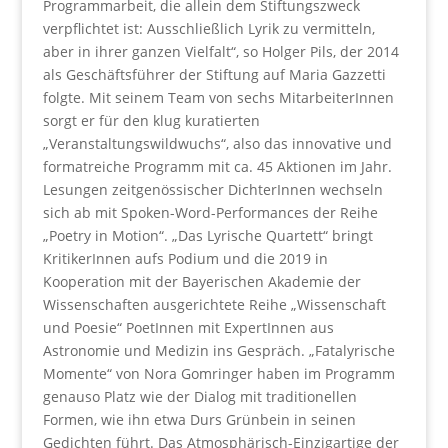
Programmarbeit, die allein dem Stiftungszweck
verpflichtet ist: Ausschließlich Lyrik zu vermitteln,
aber in ihrer ganzen Vielfalt“, so Holger Pils, der 2014
als Geschäftsführer der Stiftung auf Maria Gazzetti
folgte. Mit seinem Team von sechs MitarbeiterInnen
sorgt er für den klug kuratierten
„Veranstaltungswildwuchs“, also das innovative und
formatreiche Programm mit ca. 45 Aktionen im Jahr.
Lesungen zeitgenössischer DichterInnen wechseln
sich ab mit Spoken-Word-Performances der Reihe
„Poetry in Motion“. „Das Lyrische Quartett“ bringt
KritikerInnen aufs Podium und die 2019 in
Kooperation mit der Bayerischen Akademie der
Wissenschaften ausgerichtete Reihe „Wissenschaft
und Poesie“ PoetInnen mit ExpertInnen aus
Astronomie und Medizin ins Gespräch. „Fatalyrische
Momente“ von Nora Gomringer haben im Programm
genauso Platz wie der Dialog mit traditionellen
Formen, wie ihn etwa Durs Grünbein in seinen
Gedichten führt. Das Atmosphärisch-Einzigartige der