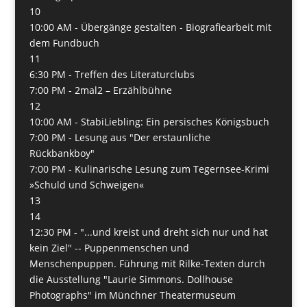
10
10:00 AM -
Übergänge gestalten - Biografiearbeit mit
dem Fundbuch
11
6:30 PM -
Treffen des Literaturclubs
7:00 PM -
2mal2 – Erzählbühne
12
10:00 AM -
StabiLiebling: Ein persisches Königsbuch
7:00 PM -
Lesung aus "Der erstaunliche
Rückbankboy"
7:00 PM -
Kulinarische Lesung zum Tegernsee-Krimi
»Schuld und Schweigen«
13
14
12:30 PM -
"...und kreist und dreht sich nur und hat
kein Ziel" -- Puppenmenschen und
Menschenpuppen. Führung mit Rilke-Texten durch
die Ausstellung "Laurie Simmons. Dollhouse
Photographs" im Münchner Theatermuseum