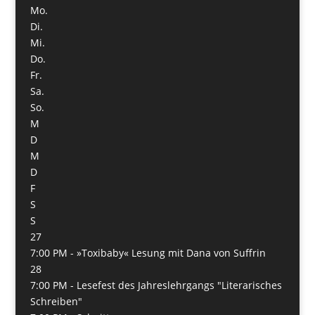
Mo.
Di.
Mi.
Do.
Fr.
Sa.
So.
M
D
M
D
F
S
S
27
7:00 PM -
»Toxibaby« Lesung mit Dana von Suffrin
28
7:00 PM -
Lesefest des Jahreslehrgangs "Literarisches
Schreiben"