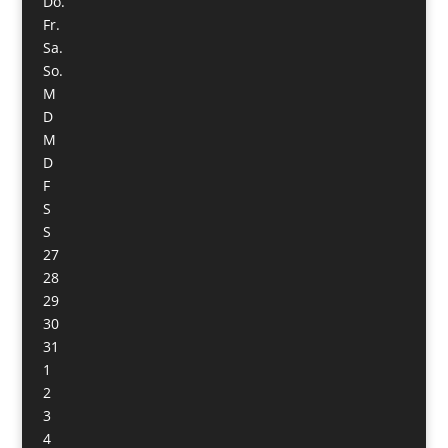
Do.
Fr.
Sa.
So.
M
D
M
D
F
S
S
27
28
29
30
31
1
2
3
4