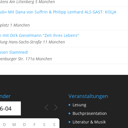
stens Am Lilienberg 5 München
ub« Mit Dana von Suffrin & Philipp Lenhard ALS GAST: KOLJA
rplatz 1 München
 mit Dirk Gieselmann "Zeit ihres Lebens"
ung Hans-Sachs-Straße 11 München
ausen Slammed!
henburger Str. 171a München
nder
Veranstaltungen
Lesung
Buchpräsentation
Literatur & Musik
D
M
D
F
S
S