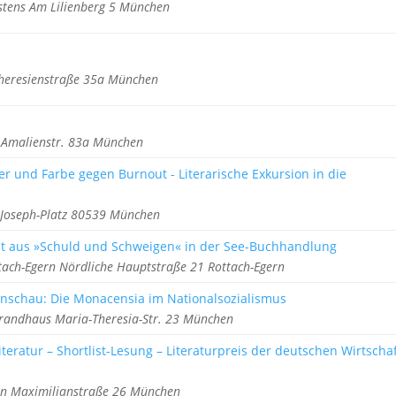
stens Am Lilienberg 5 München
heresienstraße 35a München
tt Amalienstr. 83a München
er und Farbe gegen Burnout - Literarische Exkursion in die
-Joseph-Platz 80539 München
est aus »Schuld und Schweigen« in der See-Buchhandlung
ach-Egern Nördliche Hauptstraße 21 Rottach-Egern
enschau: Die Monacensia im Nationalsozialismus
randhaus Maria-Theresia-Str. 23 München
teratur – Shortlist-Lesung – Literaturpreis der deutschen Wirtscha
n Maximilianstraße 26 München