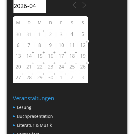
M
D
M
D
F
S
S
+
4
5
30
31
1
2
3
+
6
7
8
9
10
11
12
+
+
+
+
+
13
14
15
16
17
18
19
+
+
+
+
+
+
20
21
22
23
24
25
26
+
+
+
+
+
27
28
29
30
1
2
3
Veranstaltungen
Lesung
Buchpräsentation
Literatur & Musik