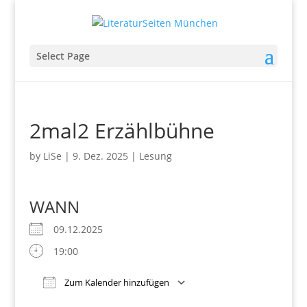
Select Page
2mal2 Erzählbühne
by
LiSe
|
9. Dez. 2025
|
Lesung
WANN
09.12.2025
19:00
Zum Kalender hinzufügen
Download ICS
Google Kalender
iCalendar
Office 365
Outlook Live