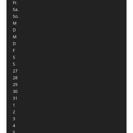
Fr.
Sa.
So.
M
D
M
D
F
S
S
27
28
29
30
31
1
2
3
4
5