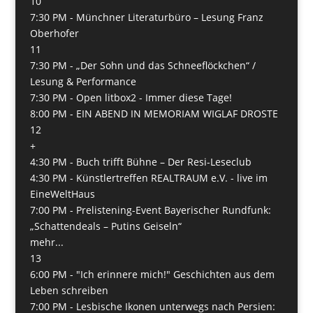
10
7:30 PM -
Münchner Literaturbüro – Lesung Franz
Oberhofer
11
7:30 PM -
„Der Sohn und das Schneeflöckchen“ /
Lesung & Performance
7:30 PM -
Open litbox2 - Immer diese Tage!
8:00 PM -
EIN ABEND IN MEMORIAM WIGLAF DROSTE
12
+
4:30 PM -
Buch trifft Bühne – Der Resi-Leseclub
4:30 PM -
Künstlertreffen REALTRAUM e.V. - live im
EineWeltHaus
7:00 PM -
Prelistening-Event Bayerischer Rundfunk:
„Schattendeals – Putins Geiseln“
mehr...
13
6:00 PM -
"Ich erinnere mich!" Geschichten aus dem
Leben schreiben
7:00 PM -
Lesbische Ikonen unterwegs nach Persien: