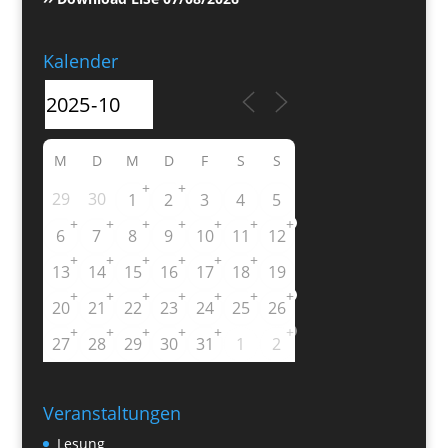
Kalender
M
D
M
D
F
S
S
+
+
29
30
1
2
3
4
5
+
+
+
+
+
+
+
6
7
8
9
10
11
12
+
+
+
+
+
+
13
14
15
16
17
18
19
+
+
+
+
+
+
+
20
21
22
23
24
25
26
+
+
+
+
+
+
27
28
29
30
31
1
2
Veranstaltungen
Lesung