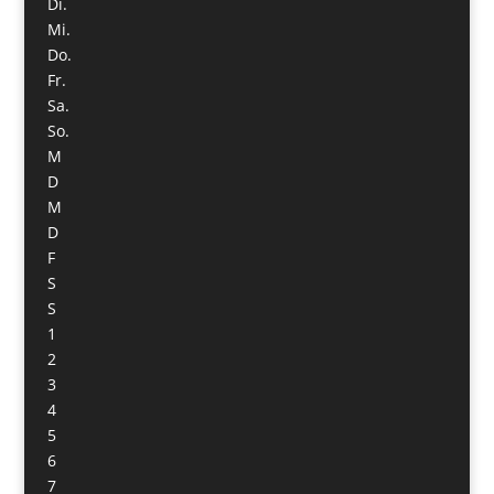
Di.
Mi.
Do.
Fr.
Sa.
So.
M
D
M
D
F
S
S
1
2
3
4
5
6
7