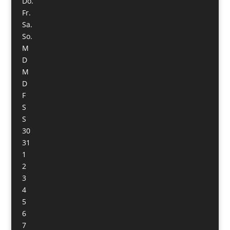
Do.
Fr.
Sa.
So.
M
D
M
D
F
S
S
30
31
1
2
3
4
5
6
7