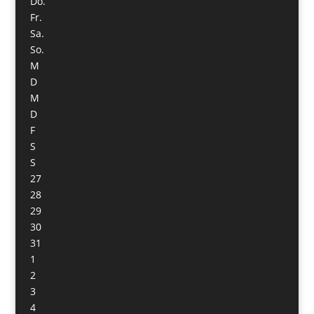
Do.
Fr.
Sa.
So.
M
D
M
D
F
S
S
27
28
29
30
31
1
2
3
4