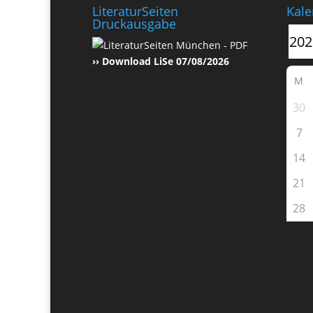
LiteraturSeiten
Kale
Druckausgabe
›› Download LiSe 07/08/2026
M
30
7
14
21
28