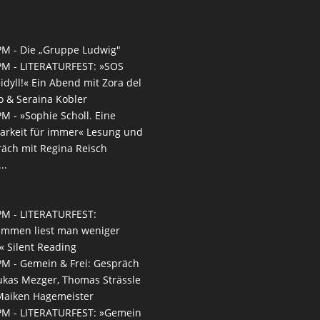
PM -
Die „Gruppe Ludwig"
PM -
LITERATURFEST: »SOS
idyll!« Ein Abend mit Zora del
 & Seraina Kobler
PM -
»Sophie Scholl. Eine
arkeit für immer« Lesung und
äch mit Regina Reisch
..
PM -
LITERATURFEST:
ammen liest man weniger
n« Silent Reading
PM -
Gemein & Frei: Gespräch
ukas Mezger, Thomas Strässle
Maiken Hagemeister
PM -
LITERATURFEST: »Gemein