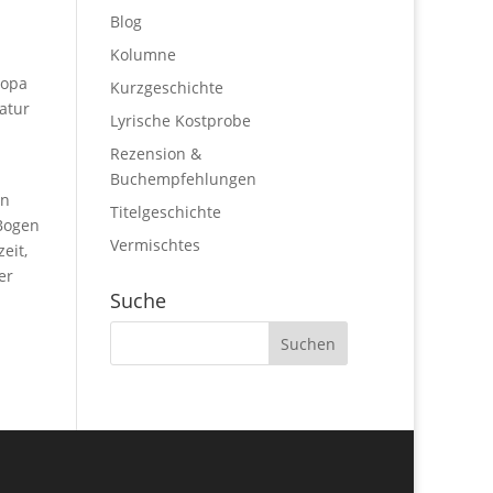
Blog
Kolumne
ropa
Kurzgeschichte
ratur
Lyrische Kostprobe
Rezension &
Buchempfehlungen
en
Titelgeschichte
Bogen
Vermischtes
eit,
er
Suche