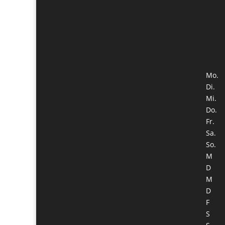
Mo.
Di.
Mi.
Do.
Fr.
Sa.
So.
M
D
M
D
F
S