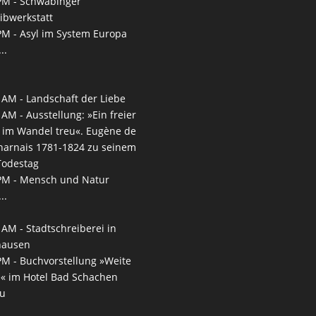
PM -
Schwabinger
ibwerkstatt
PM -
Asyl im System Europa
..
 AM -
Landschaft der Liebe
 AM -
Ausstellung: »Ein freier
, im Wandel treu«. Eugène de
arnais 1781-1824 zu seinem
Todestag
PM -
Mensch und Natur
..
 AM -
Stadtschreiberei in
hausen
PM -
Buchvorstellung »Weite
e« im Hotel Bad Schachen
au