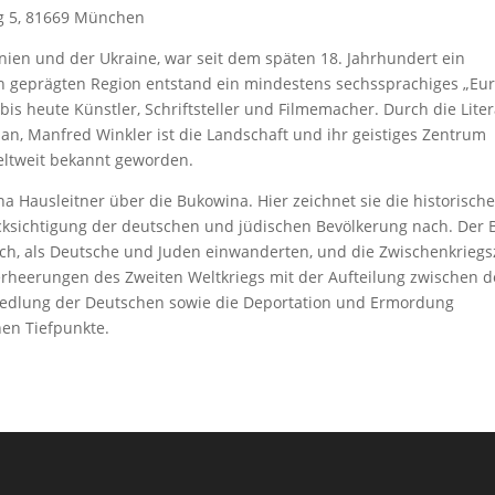
g 5, 81669 München
ien und der Ukraine, war seit dem späten 18. Jahrhundert ein
sch geprägten Region entstand ein mindestens sechssprachiges „Eu
t bis heute Künstler, Schriftsteller und Filmemacher. Durch die Lite
lan, Manfred Winkler ist die Landschaft und ihr geistiges Zentrum
weltweit bekannt geworden.
na Hausleitner über die Bukowina. Hier zeichnet sie die historisch
ksichtigung der deutschen und jüdischen Bevölkerung nach. Der 
ch, als Deutsche und Juden einwanderten, und die Zwischenkriegsz
erheerungen des Zweiten Weltkriegs mit der Aufteilung zwischen d
edlung der Deutschen sowie die Deportation und Ermordung
hen Tiefpunkte.