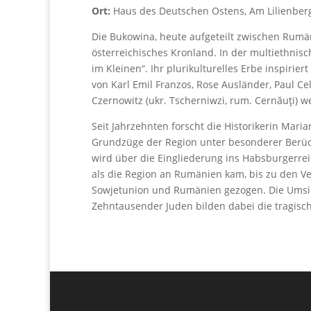
Ort:
Haus des Deutschen Ostens, Am Lilienber
Die Bukowina, heute aufgeteilt zwischen Rumän
österreichisches Kronland. In der multiethni
im Kleinen“. Ihr plurikulturelles Erbe inspirier
von Karl Emil Franzos, Rose Ausländer, Paul Ce
Czernowitz (ukr. Tscherniwzi, rum. Cernăuţi) 
Seit Jahrzehnten forscht die Historikerin Maria
Grundzüge der Region unter besonderer Berüc
wird über die Eingliederung ins Habsburgerrei
als die Region an Rumänien kam, bis zu den V
Sowjetunion und Rumänien gezogen. Die Umsi
Zehntausender Juden bilden dabei die tragisc