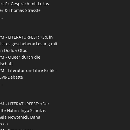
frei?« Gespräch mit Lukas
r & Thomas Strässle
..
PM -
LITERATURFEST: »So, in
 ist es geschehen« Lesung mit
on Dodua Otoo
PM -
Queer durch die
lschaft
PM -
Literatur und ihre Kritik -
Live-Debatte
..
PM -
LITERATURFEST: »Der
fte Hahn« Ingo Schulze,
ela Nowotnick, Dana
rcea