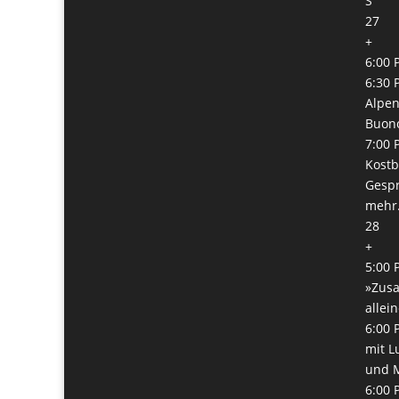
S
27
+
6:00 
6:30 
Alpen
Buono
7:00 
Kostb
Gespr
mehr.
28
+
5:00 
»Zus
allei
6:00 
mit L
und 
6:00 