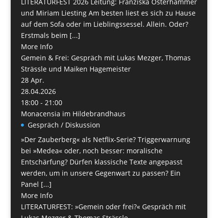
LITERATURFEST 2026 Leitung: Franziska Osterhammer
und Miriam Liesting Am besten liest es sich zu Hause
auf dem Sofa oder im Lieblingssessel. Allein. Oder?
Erstmals beim [...]
More Info
Gemein & Frei: Gespräch mit Lukas Mezger, Thomas
Strässle und Maiken Hagemeister
28
Apr.
28.04.2026
18:00 - 21:00
Monacensia im Hildebrandhaus
Gespräch / Diskussion
»Der Zauberberg« als Netflix-Serie? Triggerwarnung
bei »Medea« oder, noch besser: moralische
Entschärfung? Dürfen klassische Texte angepasst
werden, um in unsere Gegenwart zu passen? Ein
Panel [...]
More Info
LITERATURFEST: »Gemein oder frei?« Gespräch mit
Lukas Mezger & Thomas Strässle