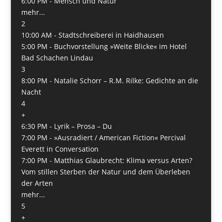
6:00 PM -
Mensch und Natur
mehr...
2
10:00 AM -
Stadtschreiberei in Haidhausen
5:00 PM -
Buchvorstellung »Weite Blicke« im Hotel
Bad Schachen Lindau
3
8:00 PM -
Natalie Schorr – R.M. Rilke: Gedichte an die
Nacht
4
+
6:30 PM -
Lyrik – Prosa – Du
7:00 PM -
»Ausradiert / American Fiction« Percival
Everett in Conversation
7:00 PM -
Matthias Glaubrecht: Klima versus Arten?
Vom stillen Sterben der Natur und dem Überleben
der Arten
mehr...
5
+