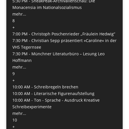
5:30 PM -
SneakPeak-Archivalienschau: Die
Monacensia im Nationalsozialismus
mehr...
8
+
7:00 PM -
Christoph Poschenrieder „Fräulein Hedwig“
7:30 PM -
Christian Sepp präsentiert »Caroline« in der
VHS Tegernsee
7:30 PM -
Münchner Literaturbüro – Lesung Leo
Hoffmann
mehr...
9
+
10:00 AM -
Schreibregeln brechen
10:00 AM -
Literarische Figurenaufstellung
10:00 AM -
Ton - Sprache - Ausdruck Kreative
Schreibexperimente
mehr...
10
+