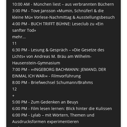
10:00 AM -
München liest – aus verbrannten Büchern
3:00 PM -
Tove Jansson »Mumin, Schnüferl & die
kleine Mü« Vorlese-Nachmittag & Ausstellungsbesuch
4:00 PM -
BUCH TRIFFT BÜHNE: Leseclub zu «Ein
sanfter Tod»
mehr...
11
6:30 PM -
Lesung & Gespräch – »Die Gesetze des
Lichts« von Andreas M. Bräu am Wilhelm-
Hausenstein-Gymnasium
7:00 PM -
»›INGEBORG BACHMANN: JEMAND, DER
EINMAL ICH WAR‹« - Filmvorführung
8:00 PM -
Briefwechsel Schumann/Brahms
12
+
5:00 PM -
Zum Gedenken an Beuys
6:00 PM -
Film lesen lernen: Blick hinter die Kulissen
6:00 PM -
Lylab – mit Wörtern, Themen und
Ausdrucksformen experimentieren