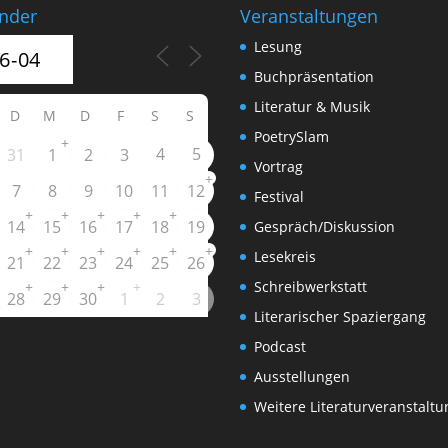
nder
Veranstaltungen
Lesung
Buchpräsentation
Literatur & Musik
D
M
D
F
S
S
PoetrySlam
+
4
5
31
1
2
3
Vortrag
+
7
8
9
10
11
12
Festival
+
+
+
+
+
14
15
16
17
18
19
Gespräch/Diskussion
+
+
+
+
+
+
Lesekreis
21
22
23
24
25
26
+
+
+
+
Schreibwerkstatt
28
29
30
1
2
3
Literarischer Spaziergang
Podcast
Ausstellungen
Weitere Literaturveranstalt