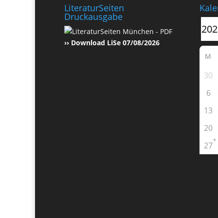
LiteraturSeiten
Kale
Druckausgabe
›› Download LiSe 07/08/2026
M
30
6
13
20
+
27