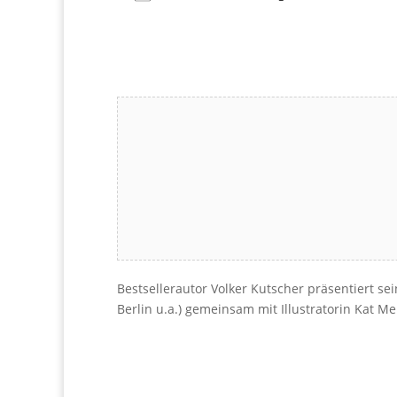
Download ICS
Google Kalender
iCalendar
Office 365
Outlook Live
Bestsellerautor Volker Kutscher präsentiert s
Berlin u.a.) gemeinsam mit Illustratorin Kat M