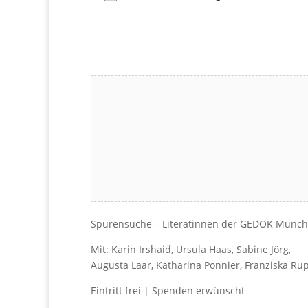
Download ICS
Google Kalender
iCalendar
Office 365
Outlook Live
Spurensuche – Literatinnen der GEDOK Münc
Mit: Karin Irshaid, Ursula Haas, Sabine Jörg,
Augusta Laar, Katharina Ponnier, Franziska R
Eintritt frei | Spenden erwünscht