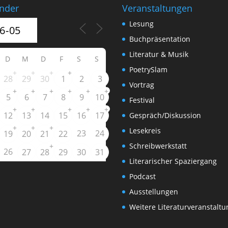
nder
Veranstaltungen
Lesung
Buchpräsentation
Literatur & Musik
D
M
D
F
S
S
PoetrySlam
+
+
+
+
28
29
30
1
2
3
Vortrag
+
+
+
+
+
+
5
6
7
8
9
10
Festival
+
+
+
+
+
12
13
14
15
16
17
Gespräch/Diskussion
+
+
+
Lesekreis
23
24
19
20
21
22
+
Schreibwerkstatt
26
27
28
29
30
31
Literarischer Spaziergang
Podcast
Ausstellungen
Weitere Literaturveranstalt