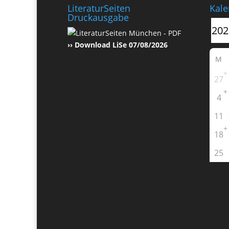
LiteraturSeiten
Kale
Druckausgabe
›› Download LiSe 07/08/2026
M
+
27
+
4
11
+
18
25