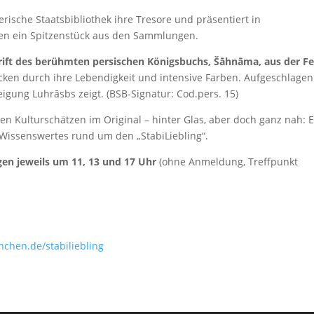
erische Staatsbibliothek ihre Tresore und präsentiert in
en ein Spitzenstück aus den Sammlungen.
hrift des berühmten persischen Königsbuchs, Šāhnāma, aus der F
ken durch ihre Lebendigkeit und intensive Farben. Aufgeschlagen
eigung Luhrāsbs zeigt. (BSB-Signatur: Cod.pers. 15)
en Kulturschätzen im Original – hinter Glas, aber doch ganz nah: 
Wissenswertes rund um den „StabiLiebling“.
gen jeweils um 11, 13 und 17 Uhr
(ohne Anmeldung, Treffpunkt
chen.de/stabiliebling