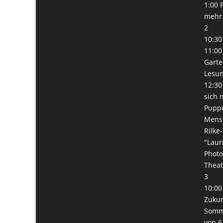
1:00 
mehr.
2
10:30
11:00
Garte
Lesun
12:30
sich 
Pupp
Mens
Rilke
"Laur
Phot
Thea
3
10:00
Zukunf
Somme
von 6