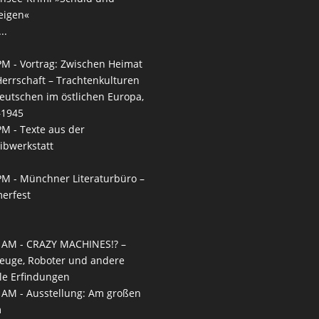
eigen«
..
PM -
Vortrag: Zwischen Heimat
errschaft – Trachtenkulturen
eutschen im östlichen Europa,
–1945
PM -
Texte aus der
ibwerkstatt
PM -
Münchner Literaturbüro –
erfest
 AM -
CRAZY MACHINES!? –
euge, Roboter und andere
le Erfindungen
 AM -
Ausstellung: Am großen
m