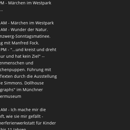
PM -
Märchen im Westpark
..
 AM -
Märchen im Westpark
 AM -
Wunder der Natur.
nzwerg-Sonntagsmatinee.
g mit Manfred Fock.
 PM -
"...und kreist und dreht
nur und hat kein Ziel" --
enmenschen und
chenpuppen. Führung mit
-Texten durch die Ausstellung
ie Simmons. Dollhouse
ographs" im Münchner
termuseum
 AM -
Ich mache mir die
t, wie sie mir gefällt -
rferienwerkstatt für Kinder
 bis 11 Jahren