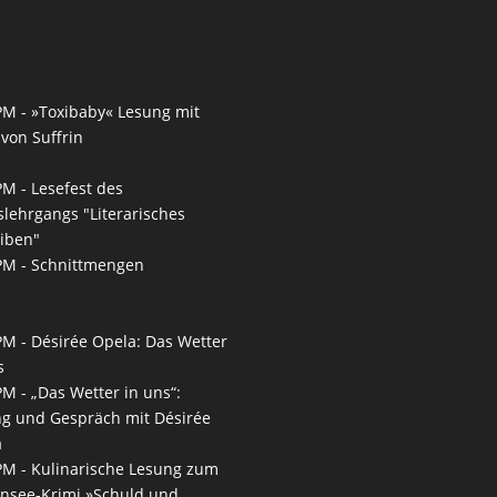
PM -
»Toxibaby« Lesung mit
von Suffrin
PM -
Lesefest des
slehrgangs "Literarisches
iben"
PM -
Schnittmengen
PM -
Désirée Opela: Das Wetter
s
PM -
„Das Wetter in uns“:
g und Gespräch mit Désirée
a
PM -
Kulinarische Lesung zum
nsee-Krimi »Schuld und