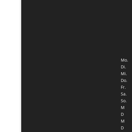
Mo.
Di.
Mi.
Do.
Fr.
Sa.
So.
M
D
M
D