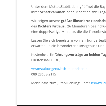
Unter dem Motto „StabiLiebling“ öffnet die Bay
ihrer
Schatzkammer
jeden Monat an zwei Tag
Wir zeigen unsere
größte illustrierte Handsc
des Dichters Firdausī.
26 Miniaturen beeindruc
eine doppelseitige Miniatur, die die Thronbest
Lassen Sie sich begeistern von jahrhundertealt
erwartet Sie ein besonderer Kunstgenuss und 
Kostenlose
Einführungsvorträge an beiden Ta
Fürstensaal 1. OG)
veranstaltungen@bsb-muenchen.de
089 28638-2115
Mehr Infos zum „StabiLiebling“ unter
bsb-muen