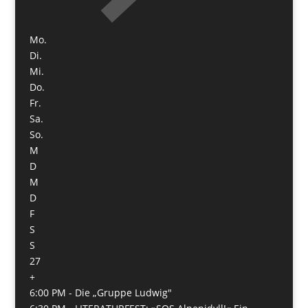
Mo.
Di.
Mi.
Do.
Fr.
Sa.
So.
M
D
M
D
F
S
S
27
+
6:00 PM -
Die „Gruppe Ludwig"