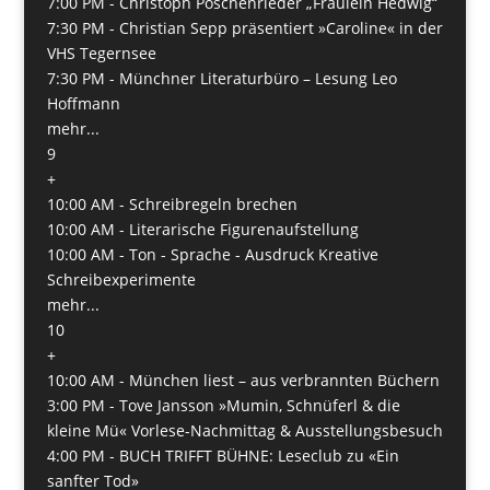
7:00 PM -
Christoph Poschenrieder „Fräulein Hedwig“
7:30 PM -
Christian Sepp präsentiert »Caroline« in der
VHS Tegernsee
7:30 PM -
Münchner Literaturbüro – Lesung Leo
Hoffmann
mehr...
9
+
10:00 AM -
Schreibregeln brechen
10:00 AM -
Literarische Figurenaufstellung
10:00 AM -
Ton - Sprache - Ausdruck Kreative
Schreibexperimente
mehr...
10
+
10:00 AM -
München liest – aus verbrannten Büchern
3:00 PM -
Tove Jansson »Mumin, Schnüferl & die
kleine Mü« Vorlese-Nachmittag & Ausstellungsbesuch
4:00 PM -
BUCH TRIFFT BÜHNE: Leseclub zu «Ein
sanfter Tod»