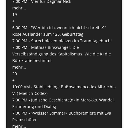
7:00 PM -
Vier für Dagmar Nick
mehr...
19
+
6:00 PM -
"Wer bin ich, wenn ich nicht schreibe?"
Rose Ausländer zum 125. Geburtstag
7:00 PM -
Sprechblasen platzen im Traumtagebuch!
7:00 PM -
Mathias Binswanger: Die
Verselbständigung des Kapitalismus. Wie die KI die
Bürokratie bestimmt
mehr...
20
+
10:00 AM -
StabiLiebling: Bußpsalmencodex Albrechts
V. ( Mielich-Codex)
7:00 PM -
Jüdische Geschichte(n) in Marokko. Wandel,
Erinnerung und Dialog
7:00 PM -
»Weisser Sommer« Buchpremiere mit Eva
Pramschüfer
mehr...