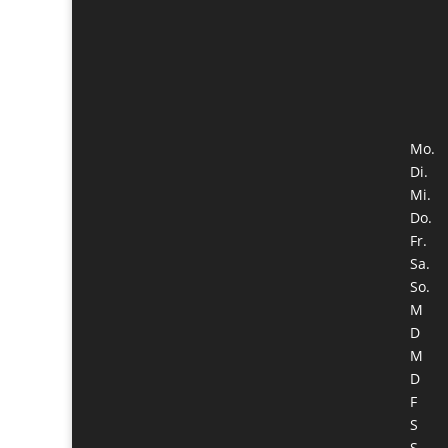
Mo.
Di.
Mi.
Do.
Fr.
Sa.
So.
M
D
M
D
F
S
S