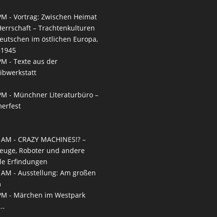
PM -
Vortrag: Zwischen Heimat
errschaft – Trachtenkulturen
eutschen im östlichen Europa,
–1945
PM -
Texte aus der
ibwerkstatt
PM -
Münchner Literaturbüro –
erfest
 AM -
CRAZY MACHINES!? –
euge, Roboter und andere
le Erfindungen
 AM -
Ausstellung: Am großen
m
PM -
Märchen im Westpark
..