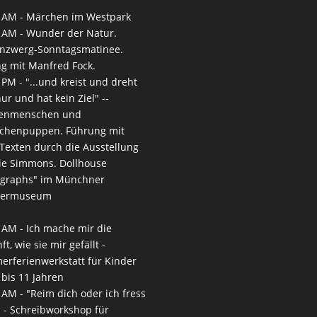
 AM -
Märchen im Westpark
 AM -
Wunder der Natur.
nzwerg-Sonntagsmatinee.
g mit Manfred Fock.
 PM -
"...und kreist und dreht
nur und hat kein Ziel" --
enmenschen und
chenpuppen. Führung mit
-Texten durch die Ausstellung
ie Simmons. Dollhouse
ographs" im Münchner
termuseum
 AM -
Ich mache mir die
t, wie sie mir gefällt -
rferienwerkstatt für Kinder
 bis 11 Jahren
 AM -
"Reim dich oder ich fress
" - Schreibworkshop für