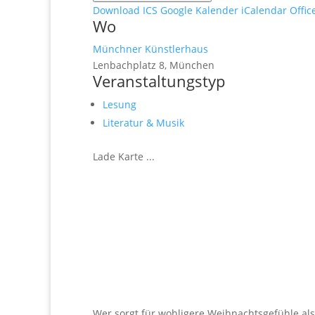
Download ICS
Google Kalender
iCalendar
Offic
Wo
Münchner Künstlerhaus
Lenbachplatz 8, München
Veranstaltungstyp
Lesung
Literatur & Musik
Lade Karte ...
Wer sorgt für wohligere Weihnachtsgefühle al