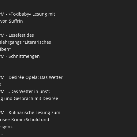
PM -
»Toxibaby« Lesung mit
von Suffrin
PM -
Lesefest des
slehrgangs "Literarisches
iben"
PM -
Schnittmengen
PM -
Désirée Opela: Das Wetter
s
PM -
„Das Wetter in uns“:
g und Gespräch mit Désirée
a
PM -
Kulinarische Lesung zum
nsee-Krimi »Schuld und
eigen«
..