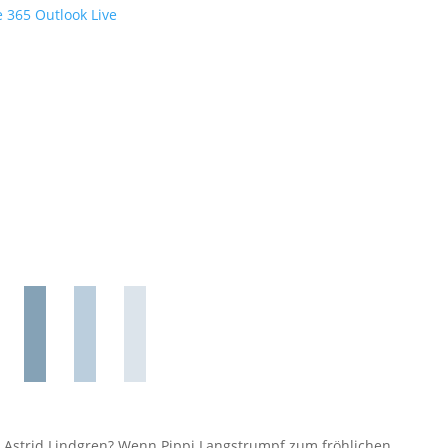
e 365
Outlook Live
s Astrid Lindgren? Wenn Pippi Langstrumpf zum fröhlichen