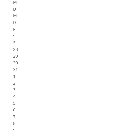
M
D
M
D
F
S
S
28
29
30
31
1
2
3
4
5
6
7
8
9