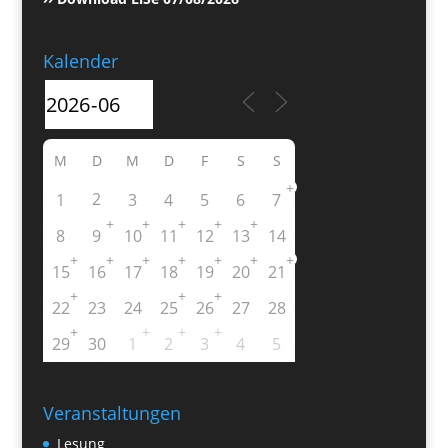
Kalender
M
D
M
D
F
S
S
+
2
1
3
4
5
6
7
+
+
+
+
+
8
9
10
11
12
13
14
+
+
+
+
+
+
+
15
16
17
18
19
20
21
+
+
+
22
23
24
25
26
27
28
+
+
+
+
29
30
1
2
3
4
5
Veranstaltungen
Lesung