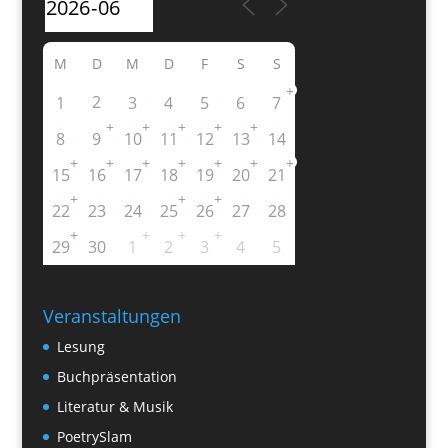
M
D
M
D
F
S
S
+
2
1
3
4
5
6
7
+
+
+
+
+
8
9
10
11
12
13
14
+
+
+
+
+
+
+
15
16
17
18
19
20
21
+
+
+
22
23
24
25
26
27
28
+
+
+
+
29
30
1
2
3
4
5
Veranstaltungen
Lesung
Buchpräsentation
Literatur & Musik
PoetrySlam