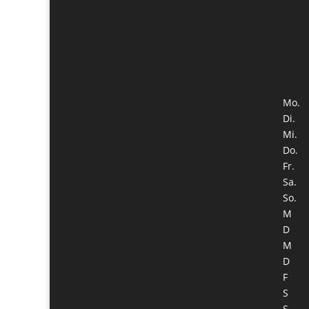
Mo.
Di.
Mi.
Do.
Fr.
Sa.
So.
M
D
M
D
F
S
S