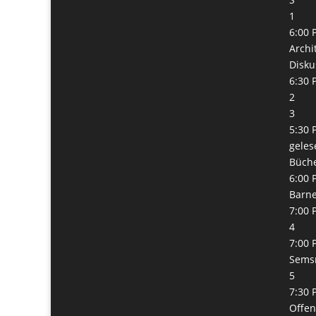
1
6:00 
Archi
Disku
6:30 
2
3
5:30 
geles
Büch
6:00 
Barn
7:00 
4
7:00 
Semsr
5
7:30 
Offe