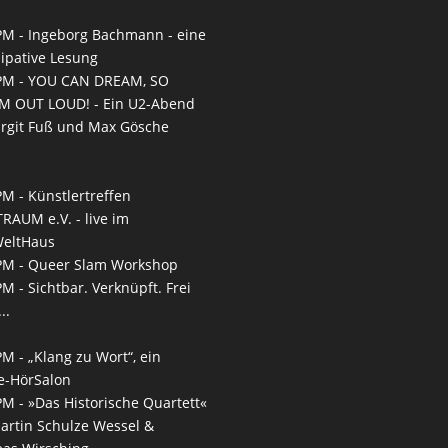
PM -
Ingeborg Bachmann - eine
zipative Lesung
PM -
YOU CAN DREAM, SO
M OUT LOUD! - Ein U2-Abend
irgit Fuß und Max Gösche
PM -
Künstlertreffen
RAUM e.V. - live im
WeltHaus
PM -
Queer Slam Workshop
PM -
Sichtbar. Verknüpft. Frei
..
PM -
„Klang zu Wort“, ein
e-HörSalon
PM -
»Das Historische Quartett«
artin Schulze Wessel &