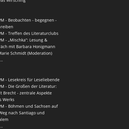
as Wirsching
PM -
Beobachten - begegnen -
hreiben
PM -
Treffen des Literaturclubs
PM -
„Mischka“: Lesung &
räch mit Barbara Honigmann
arie Schmidt (Moderation)
..
PM -
Lesekreis für Leseliebende
PM -
Die Großen der Literatur:
lt Brecht - zentrale Aspekte
s Werks
PM -
Böhmen und Sachsen auf
eg nach San­tiago und
alem
..