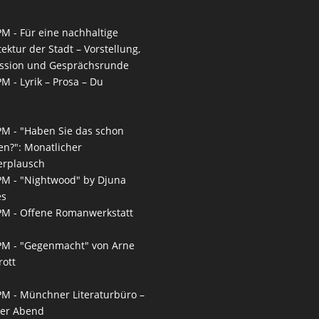
PM -
Für eine nachhaltige
tektur der Stadt – Vorstellung,
ssion und Gesprächsrunde
PM -
Lyrik – Prosa – Du
PM -
"Haben Sie das schon
en?": Monatlicher
erplausch
PM -
"Nightwood" by Djuna
es
PM -
Offene Romanwerkstatt
PM -
"Gegenmacht" von Arne
ott
PM -
Münchner Literaturbüro –
ner Abend