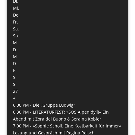
Di.
Mi.
Do.
Fr.
Sa.
So.
M
D
M
D
F
S
S
27
+
6:00 PM -
Die „Gruppe Ludwig"
6:30 PM -
LITERATURFEST: »SOS Alpenidyll!« Ein
Abend mit Zora del Buono & Seraina Kobler
7:00 PM -
»Sophie Scholl. Eine Kostbarkeit für immer«
Lesung und Gespräch mit Regina Reisch