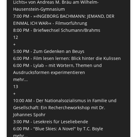
Lichts« von Andreas M. Bräu am Wilhelm-
Hausenstein-Gymnasium
7:00 PM -
»›INGEBORG BACHMANN: JEMAND, DER
EINMAL ICH WAR‹« - Filmvorführung
8:00 PM -
Briefwechsel Schumann/Brahms
12
+
5:00 PM -
Zum Gedenken an Beuys
6:00 PM -
Film lesen lernen: Blick hinter die Kulissen
6:00 PM -
Lylab – mit Wörtern, Themen und
Ausdrucksformen experimentieren
mehr...
13
+
10:00 AM -
Der Nationalsozialismus in Familie und
Gesellschaft: Ein Rechercheworkshop mit Dr.
Johannes Spohr
3:00 PM -
Lesekreis für Leseliebende
6:00 PM -
"Blue Skies: A Novel" by T.C. Boyle
mehr...