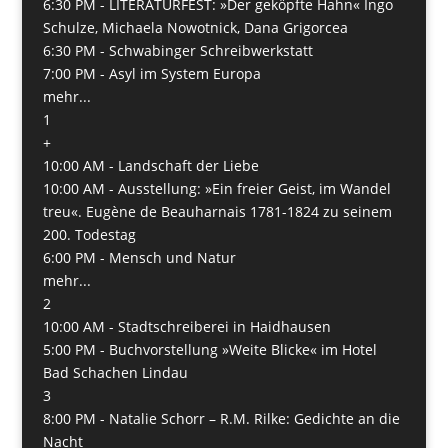
6:30 PM -
LITERATURFEST: »Der geköpfte Hahn« Ingo
Schulze, Michaela Nowotnick, Dana Grigorcea
6:30 PM -
Schwabinger Schreibwerkstatt
7:00 PM -
Asyl im System Europa
mehr...
1
+
10:00 AM -
Landschaft der Liebe
10:00 AM -
Ausstellung: »Ein freier Geist, im Wandel
treu«. Eugène de Beauharnais 1781-1824 zu seinem
200. Todestag
6:00 PM -
Mensch und Natur
mehr...
2
10:00 AM -
Stadtschreiberei in Haidhausen
5:00 PM -
Buchvorstellung »Weite Blicke« im Hotel
Bad Schachen Lindau
3
8:00 PM -
Natalie Schorr – R.M. Rilke: Gedichte an die
Nacht