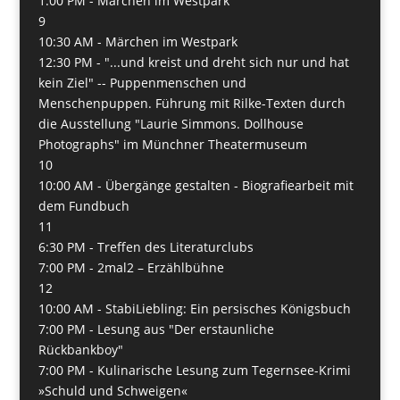
1:00 PM -
Märchen im Westpark
9
10:30 AM -
Märchen im Westpark
12:30 PM -
"...und kreist und dreht sich nur und hat
kein Ziel" -- Puppenmenschen und
Menschenpuppen. Führung mit Rilke-Texten durch
die Ausstellung "Laurie Simmons. Dollhouse
Photographs" im Münchner Theatermuseum
10
10:00 AM -
Übergänge gestalten - Biografiearbeit mit
dem Fundbuch
11
6:30 PM -
Treffen des Literaturclubs
7:00 PM -
2mal2 – Erzählbühne
12
10:00 AM -
StabiLiebling: Ein persisches Königsbuch
7:00 PM -
Lesung aus "Der erstaunliche
Rückbankboy"
7:00 PM -
Kulinarische Lesung zum Tegernsee-Krimi
»Schuld und Schweigen«