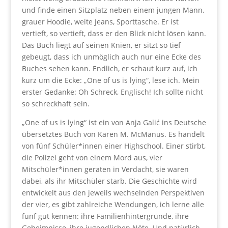
und finde einen Sitzplatz neben einem jungen Mann,
grauer Hoodie, weite Jeans, Sporttasche. Er ist
vertieft, so vertieft, dass er den Blick nicht lösen kann.
Das Buch liegt auf seinen Knien, er sitzt so tief
gebeugt, dass ich unmöglich auch nur eine Ecke des
Buches sehen kann. Endlich, er schaut kurz auf, ich
kurz um die Ecke: „One of us is lying“, lese ich. Mein
erster Gedanke: Oh Schreck, Englisch! Ich sollte nicht
so schreckhaft sein.
„One of us is lying“ ist ein von Anja Galić ins Deutsche
übersetztes Buch von Karen M. McManus. Es handelt
von fünf Schüler*innen einer Highschool. Einer stirbt,
die Polizei geht von einem Mord aus, vier
Mitschüler*innen geraten in Verdacht, sie waren
dabei, als ihr Mitschüler starb. Die Geschichte wird
entwickelt aus den jeweils wechselnden Perspektiven
der vier, es gibt zahlreiche Wendungen, ich lerne alle
fünf gut kennen: ihre Familienhintergründe, ihre
Geheimnisse, ihre jugendlichen Nöte. Und natürlich