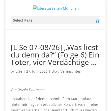
Select Page
[LiSe 07-08/26] „Was liest
du denn da?“ (Folge 6) Ein
Toter, vier Verdächtige …
by
LiSe
|
27. Juni 2026
|
Blog
,
Vermischtes
Von Ursula Sautmann
Spätabends auf dem S-Bahnhof am Marienplatz,
hinter mir liegt ein erbauliches Konzert, vor mir eine
meist wenig erbauliche Heimfahrt. Ich muss warten