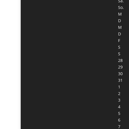
Sa.
So.
M
D
M
D
F
S
S
28
29
30
31
1
2
3
4
5
6
7