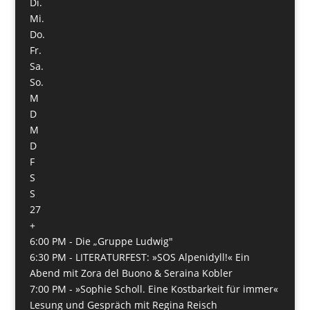
Di.
Mi.
Do.
Fr.
Sa.
So.
M
D
M
D
F
S
S
27
+
6:00 PM -
Die „Gruppe Ludwig"
6:30 PM -
LITERATURFEST: »SOS Alpenidyll!« Ein
Abend mit Zora del Buono & Seraina Kobler
7:00 PM -
»Sophie Scholl. Eine Kostbarkeit für immer«
Lesung und Gespräch mit Regina Reisch