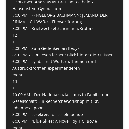
Lichts« von Andreas M. Bräu am Wilhelm-
Hausenstein-Gymnasium
7:00 PM -
»›INGEBORG BACHMANN: JEMAND, DER
EINMAL ICH WAR‹« - Filmvorführung
8:00 PM -
Briefwechsel Schumann/Brahms
12
+
5:00 PM -
Zum Gedenken an Beuys
6:00 PM -
Film lesen lernen: Blick hinter die Kulissen
6:00 PM -
Lylab – mit Wörtern, Themen und
Ausdrucksformen experimentieren
mehr...
13
+
10:00 AM -
Der Nationalsozialismus in Familie und
Gesellschaft: Ein Rechercheworkshop mit Dr.
Johannes Spohr
3:00 PM -
Lesekreis für Leseliebende
6:00 PM -
"Blue Skies: A Novel" by T.C. Boyle
mehr...