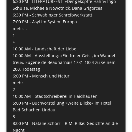
6:30 PM -
LITERATURFEST: »Der geköpfte Hahn« Ingo
Schulze, Michaela Nowotnick, Dana Grigorcea
6:30 PM -
Schwabinger Schreibwerkstatt
7:00 PM -
Asyl im System Europa
mehr...
1
+
10:00 AM -
Landschaft der Liebe
10:00 AM -
Ausstellung: »Ein freier Geist, im Wandel
treu«. Eugène de Beauharnais 1781-1824 zu seinem
200. Todestag
6:00 PM -
Mensch und Natur
mehr...
2
10:00 AM -
Stadtschreiberei in Haidhausen
5:00 PM -
Buchvorstellung »Weite Blicke« im Hotel
Bad Schachen Lindau
3
8:00 PM -
Natalie Schorr – R.M. Rilke: Gedichte an die
Nacht