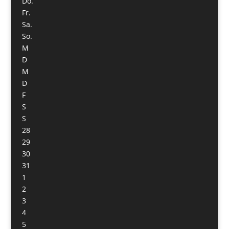
Do.
Fr.
Sa.
So.
M
D
M
D
F
S
S
28
29
30
31
1
2
3
4
5