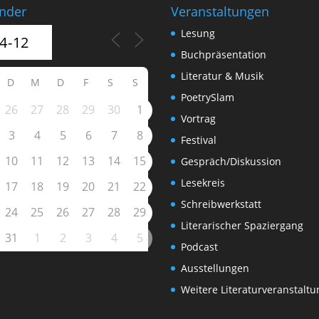
nder
Veranstaltungen
Lesung
Buchpräsentation
Literatur & Musik
D
M
D
F
S
S
PoetrySlam
26
27
28
29
30
1
Vortrag
3
4
5
6
7
8
Festival
10
11
12
13
14
15
Gespräch/Diskussion
Lesekreis
17
18
19
20
21
22
Schreibwerkstatt
24
25
26
27
28
29
Literarischer Spaziergang
31
1
2
3
4
5
Podcast
Ausstellungen
Weitere Literaturveranstalt