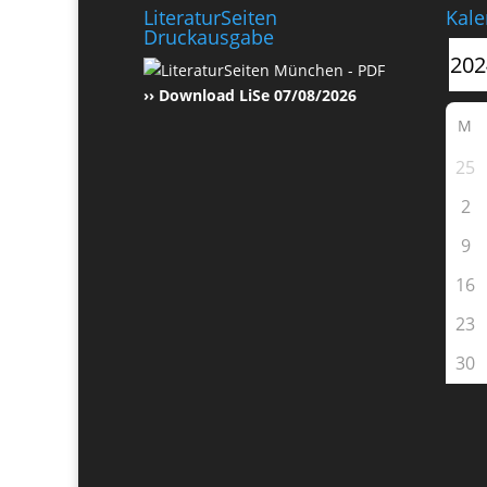
LiteraturSeiten
Kale
Druckausgabe
›› Download LiSe 07/08/2026
M
25
2
9
16
23
30