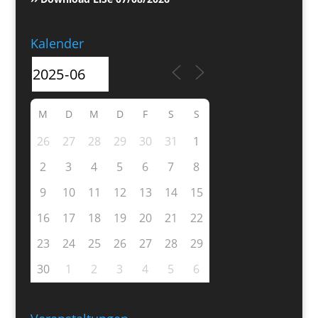
Kalender
M
D
M
D
F
S
S
26
27
28
29
30
31
1
2
3
4
5
6
7
8
9
10
11
12
13
14
15
16
17
18
19
20
21
22
23
24
25
26
27
28
29
30
1
2
3
4
5
6