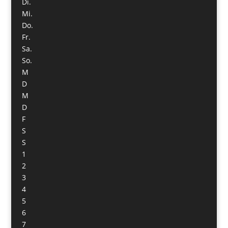
Di.
Mi.
Do.
Fr.
Sa.
So.
M
D
M
D
F
S
S
1
2
3
4
5
6
7