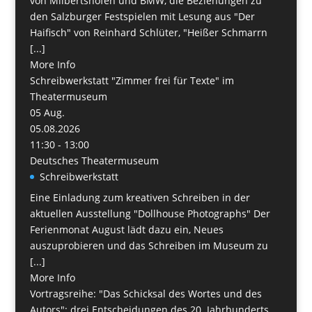
von Milbertshofen und BMW, die Beziehungen zu
den Salzburger Festspielen mit Lesung aus "Der
Haifisch" von Reinhard Schlüter, "Heißer Schmarrn
[...]
More Info
Schreibwerkstatt "Zimmer frei für Texte" im
Theatermuseum
05
Aug.
05.08.2026
11:30 - 13:00
Deutsches Theatermuseum
Schreibwerkstatt
Eine Einladung zum kreativen Schreiben in der
aktuellen Ausstellung "Dollhouse Photographs" Der
Ferienmonat August lädt dazu ein, Neues
auszuprobieren und das Schreiben im Museum zu
[...]
More Info
Vortragsreihe: "Das Schicksal des Wortes und des
Autors": drei Entscheidungen des 20. Jahrhunderts