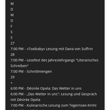
M
D
M
D
F
S
S
27
7:00 PM -
»Toxibaby« Lesung mit Dana von Suffrin
28
7:00 PM -
Lesefest des Jahreslehrgangs "Literarisches
Schreiben"
7:00 PM -
Schnittmengen
29
+
6:00 PM -
Désirée Opela: Das Wetter in uns
6:00 PM -
„Das Wetter in uns“: Lesung und Gespräch
mit Désirée Opela
7:00 PM -
Kulinarische Lesung zum Tegernsee-Krimi