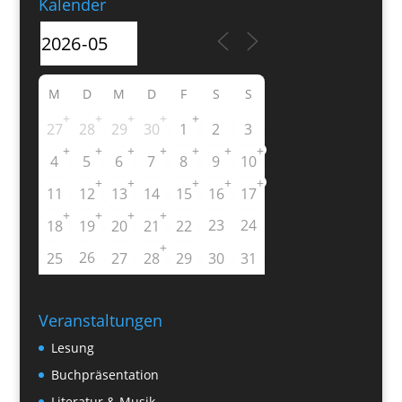
Kalender
M
D
M
D
F
S
S
+
+
+
+
+
27
28
29
30
1
2
3
+
+
+
+
+
+
+
4
5
6
7
8
9
10
+
+
+
+
+
11
12
13
14
15
16
17
+
+
+
+
23
24
18
19
20
21
22
+
26
25
27
28
29
30
31
Veranstaltungen
Lesung
Buchpräsentation
Literatur & Musik