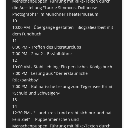
Menschenpuppen. Führung mit Rilke-Texten durch
die Ausstellung "Laurie Simmons. Dollhouse
Photographs" im Münchner Theatermuseum
10
10:00 AM -
Übergänge gestalten - Biografiearbeit mit
dem Fundbuch
11
6:30 PM -
Treffen des Literaturclubs
7:00 PM -
2mal2 – Erzählbühne
12
10:00 AM -
StabiLiebling: Ein persisches Königsbuch
7:00 PM -
Lesung aus "Der erstaunliche
Rückbankboy"
7:00 PM -
Kulinarische Lesung zum Tegernsee-Krimi
»Schuld und Schweigen«
13
14
12:30 PM -
"...und kreist und dreht sich nur und hat
kein Ziel" -- Puppenmenschen und
Menschenpuppen. Führung mit Rilke-Texten durch