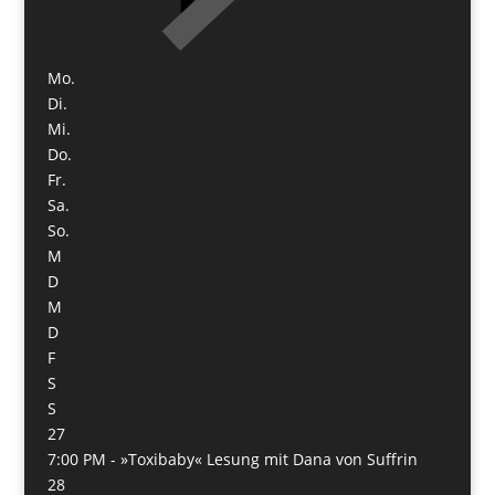
Mo.
Di.
Mi.
Do.
Fr.
Sa.
So.
M
D
M
D
F
S
S
27
7:00 PM -
»Toxibaby« Lesung mit Dana von Suffrin
28