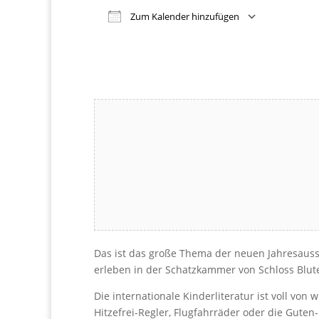
Zum Kalender hinzufügen
Download ICS
Google Kalender
iCalendar
Office 365
Outlook Live
Das ist das große Thema der neuen Jahresausst
erleben in der Schatzkammer von Schloss Blut
Die internationale Kinderliteratur ist voll vo
Hitzefrei-Regler, Flugfahrräder oder die Gute