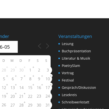
nder
Veranstaltungen
Lesung
Buchpräsentation
Literatur & Musik
D
M
D
F
S
S
PoetrySlam
+
+
+
+
28
29
30
1
2
3
Vortrag
+
+
+
+
+
+
5
6
7
8
9
10
Festival
+
+
+
+
+
12
13
14
15
16
17
Gespräch/Diskussion
+
+
+
Lesekreis
23
24
19
20
21
22
+
Schreibwerkstatt
26
27
28
29
30
31