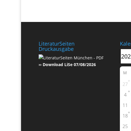
LiteraturSeiten
Kale
Druckausgabe
›› Download LiSe 07/08/2026
M
+
27
+
4
11
+
18
25