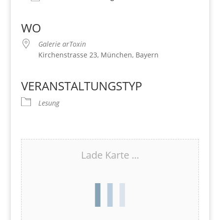
Download ICS
Google Kalender
iCalendar
Office 365
Outlook Live
WO
Galerie arToxin
Kirchenstrasse 23, München, Bayern
VERANSTALTUNGSTYP
Lesung
Lade Karte ...