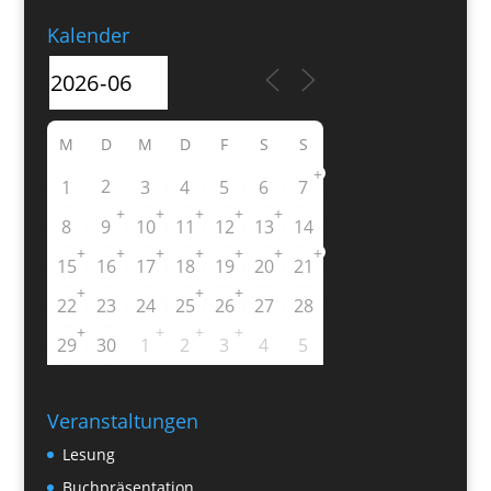
Kalender
M
D
M
D
F
S
S
+
2
1
3
4
5
6
7
+
+
+
+
+
8
9
10
11
12
13
14
+
+
+
+
+
+
+
15
16
17
18
19
20
21
+
+
+
22
23
24
25
26
27
28
+
+
+
+
29
30
1
2
3
4
5
Veranstaltungen
Lesung
Buchpräsentation